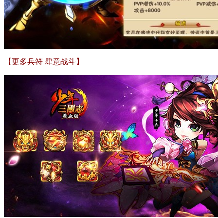
【更多兵符 肆意战斗】