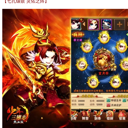
【七孔镶嵌 灵佑之阵】