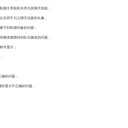
回私聊主界面和关闭与其聊天按钮；
可以关闭不与之聊天玩家的头像；
但看不到私聊对象的问题；
任何频道都跳转到队伍频道的问题；
得称号显示；
以；
正确的问题；
属性显示不正确的问题；