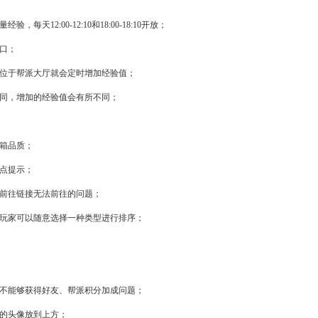
天12:00-12:10和18:00-18:10开放；
口；
内位于帮派大厅就会定时增加经验值；
不同，增加的经验值会有所不同；
宝箱品质；
红点提示；
的前往链接无法前往的问题；
，玩家可以随意选择一种类型进行排序；
连不能够获得好友、帮派积分加成问题；
息的头像放到上方；