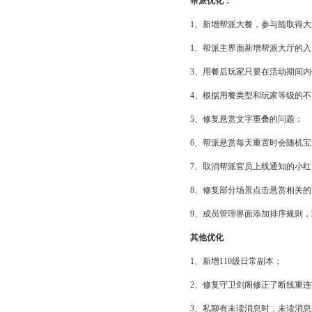
帮派优化：
1、新增帮派大餐，参与能取得大量经验，每
1、帮派主界面新增帮派大厅的入
3、用餐后玩家只要在活动期间
4、根据用餐类型和玩家等级的
5、修复悬赏文字重叠的问题；
6、帮派悬赏每天重置时会随机
7、取消帮派官员上线通知的小
8、修复部分场景点击悬赏相关
9、成员管理界面添加排序规则
其他优化
1、新增110级日常副本；
2、修复守卫剑阁修正了断线重
3、私聊有未读消息时，未读消