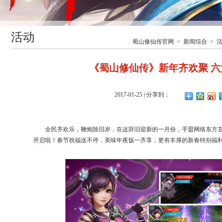
活动
蜀山修仙传官网
>
新闻综合
>
《蜀山修仙传》新年齐欢聚 
2017-01-25
| 分享到：
全民齐欢乐，鞭炮除旧岁，在这辞旧迎新的一月份，手盟网络东方
开启啦！春节祝福送不停，美味年夜饭一齐享，更有丰厚的新春特别福