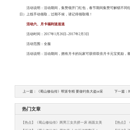
活动说明：活动期间，集赞领开门红包，春节期间集赞可解锁不同红包
日）上线手动领取，过期不候，请记得领取哦！
活动六、月卡福利送送送
活动时间：2017年1月26日–2017年2月3日
活动范围：全服
活动说明：活动期间，拥有月卡的玩家可获得双倍月卡元宝奖励，
上一篇：
《蜀山修仙传》帮派专精 要做钓鱼大盗or采
下一篇：
花大盗？
吧！
热门文章
【热点】《蜀山修仙传》两男三女共挤一床 画面太美
【热点】《
不敢看！
少！