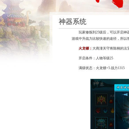
神器系统
玩家修炼到25级后，可以开启
游戏中升战力比较快速的途径，所以
火龙镖：
大商潼关守将陈桐的法
开启条件：人物等级25
满级状态：火龙镖+5 战力1315