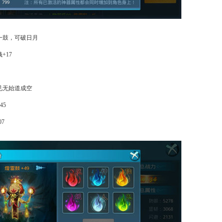
一鼓，可破日月
+17
见无始道成空
45
7