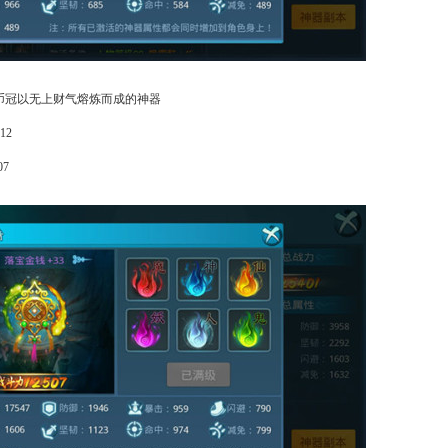
币冠以无上财气熔炼而成的神器
12
7