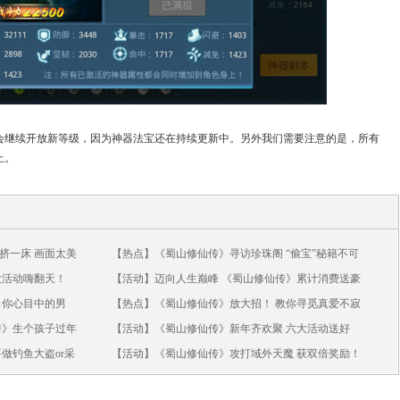
会继续开放新等级，因为神器法宝还在持续更新中。另外我们需要注意的是，所有
上。
挤一床 画面太美
【热点】《蜀山修仙传》寻访珍珠阁 “偷宝”秘籍不可
少！
大活动嗨翻天！
【活动】迈向人生巅峰 《蜀山修仙传》累计消费送豪
礼！
出你心目中的男
【热点】《蜀山修仙传》放大招！ 教你寻觅真爱不寂
寞
传》生个孩子过年
【活动】《蜀山修仙传》新年齐欢聚 六大活动送好
礼！
做钓鱼大盗or采
【活动】《蜀山修仙传》攻打域外天魔 获双倍奖励！