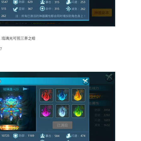
，琉璃光可照三界之暗
7