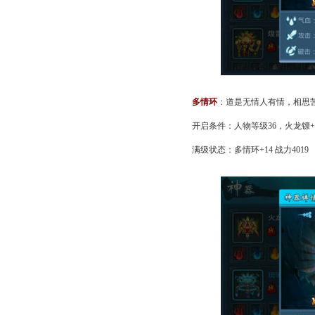
多情环
：道是无情人有情，相思
开启条件：人物等级36，火龙镖+
满级状态：多情环+14 战力4019