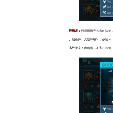
琉璃盏：
药师琉璃光如来的法物
开启条件：人物等级50，多情环+
满级状态：琉璃盏+23 战力7560