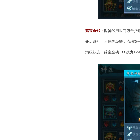
落宝金钱：
财神爷用世间万千货
开启条件：人物等级66，琉璃盏+
满级状态：落宝金钱+33 战力1250