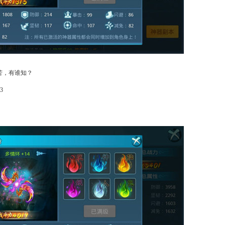
苦，有谁知？
3