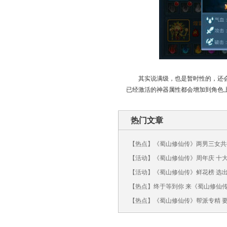
其实说满级，也是暂时性的，还
已经激活的神器属性都会增加到角色
热门文章
【热点】《蜀山修仙传》两男三女共
不敢看！
【活动】《蜀山修仙传》周年庆 十
【活动】《蜀山修仙传》鲜花榜 选
神/女神
【热点】终于等到你 来《蜀山修仙
吧！
【热点】《蜀山修仙传》帮派专精 要
花大盗？