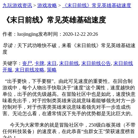
九玩游戏资讯
>
游戏攻略
>
《末日前线》常见英雄基础速度
《末日前线》常见英雄基础速度
作者：luojingjing
发布时间：2020-12-22 20:26
导读：
天下武功唯快不破，来看《末日前线》常见英雄基础速
度
关键字：
丧尸
,
卡牌
,
末日
,
末日前线
,
末日前线公告
,
末日前线
开服
,
末日前线攻略
,
策略
“出手要快，下手要狠”。由此可见速度的重要性。在回合制
游戏中，每个人物出手快取决于“速度”这个属性，速度越快的
单位，出手的优先级越高。在冒险社区中也是如此，速度快意
味着先出手，对于控制类英雄来说就意味着能够领先对方一步
控制对手，对于伤害类英雄来说意味着领先对手一步造成伤
害。无论怎么看，在通常情况下先手的优势都是无比巨大的。
今天为大家带来的就是冒险社区中，250级白板英雄（不带
任何科技装备）的速度表，在此恭喜“虫群女王”荣获速度榜首
之位！